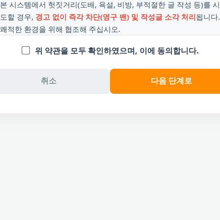
본 시스템에서 헛짓거리(도배, 욕설, 비방, 부적절한 글 작성 등)를 시
도할 경우,
경고 없이 즉각 차단(영구 밴) 및 작성글 소각 처리
됩니다.
쾌적한 환경을 위해 협조해 주십시오.
위 약관을 모두 확인하였으며, 이에 동의합니다.
💼 제 3조 (시스템 구축 및 소유 문의)
현재 보고 계신 BADA 시스템은 단순한 게시판을 넘어
앞으로 포털
취소
다음 단계로
검색엔진, 웹툰, 추천 시스템 등으로 무한히 진화할 예정
입니다. 이
처럼 강력하게 성장할 시스템을 개인적으로 소유하고 싶거나 의뢰가
필요하신 분은 아래로 연락해 주십시오.
- 시스템 총괄 아키텍트 : 이승재
- 직통 연락처 : 010-2021-3627